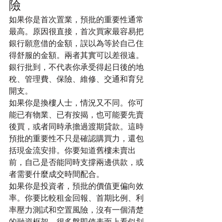
險
如果你是首次置業，預批的重要性通常
最高。原因很直接，首次買家最容易把
銀行願意借的金額，誤以為等於自己住
得舒服的金額。兩者其實可以差很遠。
銀行批到，不代表你承受得起日後的地
稅、管理費、保險、維修、交通和育兒
開支。
如果你是換樓人士，情況又不同。你可
能已有物業、已有按揭，也可能要先賣
後買，或者同時承擔過渡期貸款。這時
預批的重要性不只是確認購買力，還包
括現金流安排。你要知道舊樓未賣出
前，自己是否能同時支撐兩邊供款，或
者需要什麼成交時間配合。
如果你是投資者，預批的價值更偏向效
率。你要比較租金回報、首期比例、利
率壓力測試和空置風險，沒有一個清楚
的融資框架，很多盤即使表面上看似划