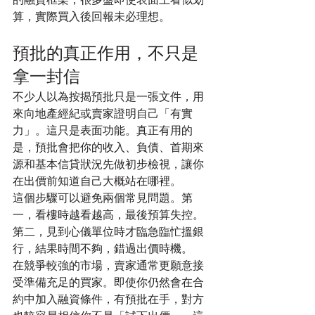
算，實際買入後回報未必理想。
預批的真正作用，不只是
拿一封信
不少人以為按揭預批只是一張文件，用
來向地產經紀或賣家證明自己「有實
力」。這只是表面功能。真正有用的
是，預批會把你的收入、負債、首期來
源和基本信貸狀況先做初步檢視，讓你
在出價前知道自己大概站在哪裡。
這個步驟可以避免兩個常見問題。第
一，看樓時越看越高，最後預算失控。
第二，見到心儀單位時才臨急臨忙搵銀
行，結果時間不夠，錯過出價時機。
在競爭較強的市場，賣家通常更願意接
受準備充足的買家。即使你仍然會在合
約中加入融資條件，有預批在手，對方