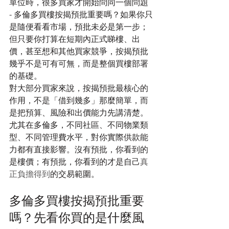
單位時，很多買家才開始問同一個問題 
- 多倫多買樓按揭預批重要嗎？如果你只
是隨便看看市場，預批未必是第一步；
但只要你打算在短期內正式睇樓、出
價，甚至想和其他買家競爭，按揭預批
幾乎不是可有可無，而是整個買樓部署
的基礎。
對大部分買家來說，按揭預批最核心的
作用，不是「借到幾多」那麼簡單，而
是把預算、風險和出價能力先講清楚。
尤其在多倫多，不同社區、不同物業類
型、不同管理費水平，對你實際供款能
力都有直接影響。沒有預批，你看到的
是樓價；有預批，你看到的才是自己
真
正負擔得到
的交易範圍。
多倫多買樓按揭預批重要
嗎？先看你買的是什麼風