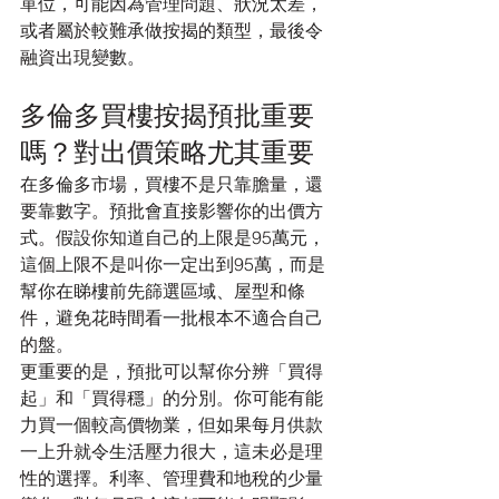
單位，可能因為管理問題、狀況太差，
或者屬於較難承做按揭的類型，最後令
融資出現變數。
多倫多買樓按揭預批重要
嗎？對出價策略尤其重要
在多倫多市場，買樓不是只靠膽量，還
要靠數字。預批會直接影響你的出價方
式。假設你知道自己的上限是95萬元，
這個上限不是叫你一定出到95萬，而是
幫你在睇樓前先篩選區域、屋型和條
件，避免花時間看一批根本不適合自己
的盤。
更重要的是，預批可以幫你分辨「買得
起」和「買得穩」的分別。你可能有能
力買一個較高價物業，但如果每月供款
一上升就令生活壓力很大，這未必是理
性的選擇。利率、管理費和地稅的少量