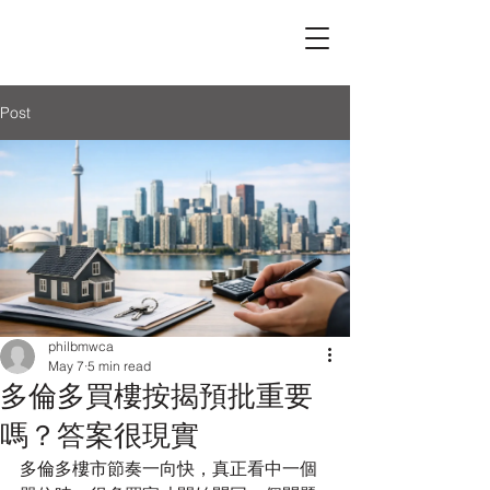
Post
philbmwca
May 7
5 min read
多倫多買樓按揭預批重要
嗎？答案很現實
多倫多樓市節奏一向快，真正看中一個