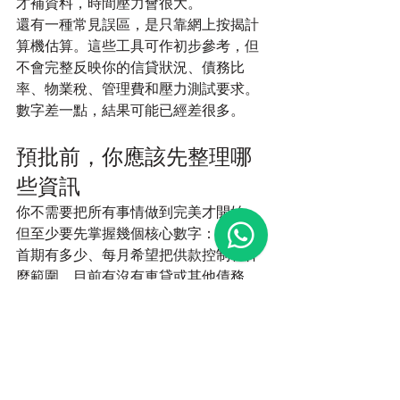
才補資料，時間壓力會很大。
還有一種常見誤區，是只靠網上按揭計
算機估算。這些工具可作初步參考，但
不會完整反映你的信貸狀況、債務比
率、物業稅、管理費和壓力測試要求。
數字差一點，結果可能已經差很多。
預批前，你應該先整理哪
些資訊
你不需要把所有事情做到完美才開始，
但至少要先掌握幾個核心數字：可動用
首期有多少、每月希望把供款控制在什
麼範圍、目前有沒有車貸或其他債務、
收入是否穩定，以及成交後還想保留多
少現金作緩衝。這些比單純問「我最多
借到幾多」實際得多。
對很多家庭來說，買樓不是數學題，而
是生活安排。你是否準備生小朋友、是